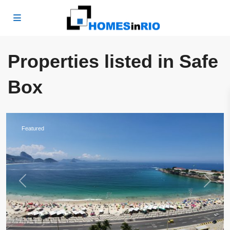
Properties listed in Safe
Copacabana
,
Rio
Box
de
Janeiro
Featured
Previous
Next