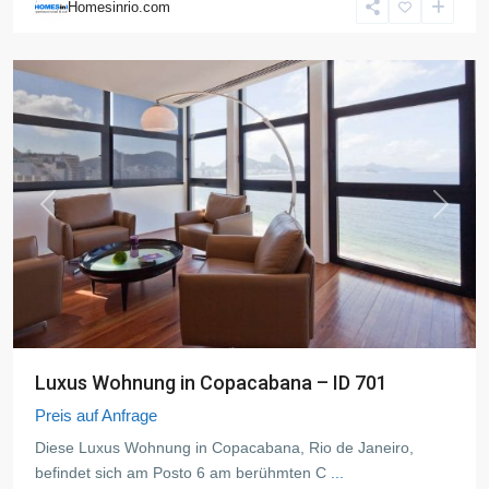
Homesinrio.com
de
Janeiro
Previous
Next
Luxus Wohnung in Copacabana – ID 701
Preis auf Anfrage
Diese Luxus Wohnung in Copacabana, Rio de Janeiro,
befindet sich am Posto 6 am berühmten C
...