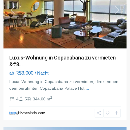
Previous
Next
Luxus-Wohnung in Copacabana zu vermieten
&#8...
R$3.000
ab
/ Nacht
Luxus Wohnung in Copacabana zu vermieten, direkt neben
dem berühmten Copacabana Palace Hot
...
2
4
5
344.00 m
Copacabana
,
Rio
Homesinrio.com
de
Janeiro