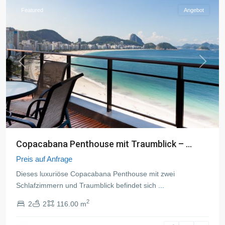
Featured
Angebot
Previous
Next
Copacabana Penthouse mit Traumblick – ...
Preis auf Anfrage
Dieses luxuriöse Copacabana Penthouse mit zwei
Schlafzimmern und Traumblick befindet sich
...
2
2
2
116.00 m
Copacabana
,
Rio