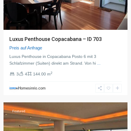
Luxus Penthouse Copacabana – ID 703
Preis auf Anfrage
Luxus Penthouse in Copacabana Posto 6 mit 3
Schlafzimmer (Suiten) direkt am Strand. Von hi
...
2
3
4
144.00 m
Copacabana
,
Rio
Homesinrio.com
de
Janeiro
Featured