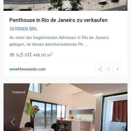
Penthouse in Rio de Janeiro zu verkaufen
16700000 BRL
An einer der begehrtesten Adressen in Rio de Janeiro
gelegen, ist dieses atemberaubende Pe
...
2
6
8
448.00 m
Copacabana
,
Rio
Homesinrio.com
de
Janeiro
Featured
Previous
Next