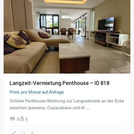
Previous
Next
Langzeit-Vermietung Penthouse – ID 818
Preis pro Monat auf Anfrage
Schöne Penthouse-Wohnung zur Langzeitmiete an der Ecke
zwischen Ipanema, Copacabana und Ar
...
1
1
Ipanema
,
Rio