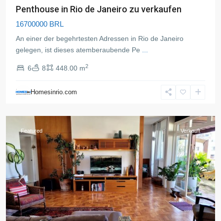
Penthouse in Rio de Janeiro zu verkaufen
16700000 BRL
An einer der begehrtesten Adressen in Rio de Janeiro
gelegen, ist dieses atemberaubende Pe
...
2
6
8
448.00 m
Copacabana
,
Rio
Homesinrio.com
de
Janeiro
Featured
Verkauft
Previous
Next