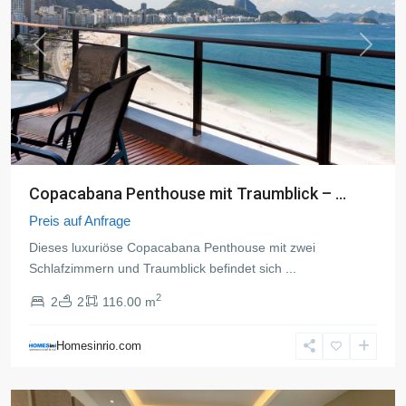
Previous
Next
Copacabana Penthouse mit Traumblick – ...
Preis auf Anfrage
Dieses luxuriöse Copacabana Penthouse mit zwei
Schlafzimmern und Traumblick befindet sich
...
2
2
2
116.00 m
Copacabana
,
Rio
Homesinrio.com
de
Janeiro