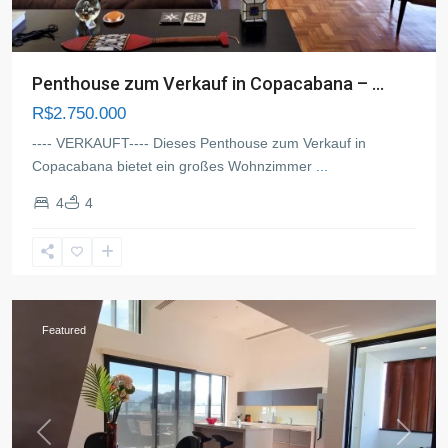
Penthouse zum Verkauf in Copacabana – ...
R$2.750.000
---- VERKAUFT---- Dieses Penthouse zum Verkauf in
Copacabana bietet ein großes Wohnzimmer
...
4
4
Copacabana
,
Rio
de
Janeiro
Featured
Previous
Next