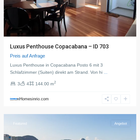
Luxus Penthouse Copacabana – ID 703
Preis auf Anfrage
Luxus Penthouse in Copacabana Posto 6 mit 3
Schlafzimmer (Suiten) direkt am Strand. Von hi
...
2
3
4
144.00 m
Copacabana
,
Rio
Homesinrio.com
de
Janeiro
Featured
Angebot