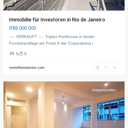
Immobilie für Investoren in Rio de Janeiro
R$9.000.000
---- VERKAUFT ---- Triplex-Penthouse in bester
Frontstrandlage am Posto 6 der Copacabana i
...
5
6
Copacabana
,
Rio
Homesinrio.com
de
Janeiro
Anlageimmobilien
Previous
Next