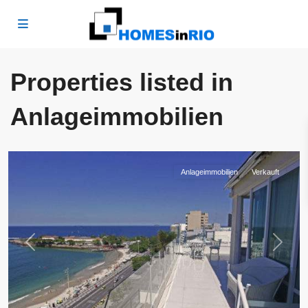
Properties listed in
Copacabana
,
Rio
Anlageimmobilien
de
Janeiro
Anlageimmobilien
Verkauft
Previous
Next