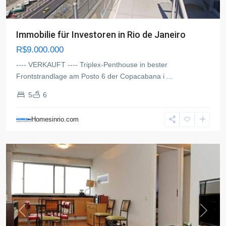
Immobilie für Investoren in Rio de Janeiro
R$9.000.000
---- VERKAUFT ---- Triplex-Penthouse in bester
Frontstrandlage am Posto 6 der Copacabana i
...
5
6
Leblon
,
Rio
Homesinrio.com
de
Janeiro
Previous
Next