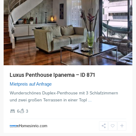
Previous
Next
Luxus Penthouse Ipanema – ID 871
Mietpreis auf Anfrage
Wunderschönes Duplex-Penthouse mit 3 Schlafzimmern
und zwei großen Terrassen in einer Topl
...
6
3
Copacabana
,
Rio
Homesinrio.com
de
Janeiro