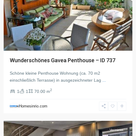
Previous
Next
Wunderschönes Gavea Penthouse – ID 737
Schöne kleine Penthouse Wohnung (ca. 70 m2
einschließlich Terrasse) in ausgezeichneter Lag
...
2
1
1
70.00 m
Ipanema
,
Rio
Homesinrio.com
de
Janeiro
Vermietet