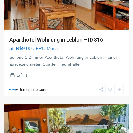
Aparthotel Wohnung in Leblon – ID 816
R$9.000
ab
BRL/ Monat
Schöne 1-Zimmer-Aparthotel-Wohnung in Leblon in einer
ausgezeichneten Straße. Traumhafter
...
1
1
Gavea
,
Rio
Homesinrio.com
de
Janeiro