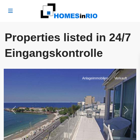
Properties listed in 24/7
Copacabana
,
Rio
Eingangskontrolle
de
Janeiro
Anlageimmobilien
Verkauft
Previous
Next