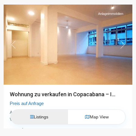
Anlageimmobilien
Previous
Next
Wohnung zu verkaufen in Copacabana – I...
Preis auf Anfrage
Ausgezeichnete renovierte, sehr geräumige Wohnung zum
Listings
Map View
Verkauf in Copacabana - ID 873.Diese
...
3
5