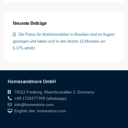
Neueste Beiträge
Die Preise für Wohnimmobilien in Brasilien sind im August
gestiegen und haben sich in den letzten 12 Monaten um
5,17% erhöht.
Homesandmore GmbH
79112 Freiburg, Maierbuckallee 2, Germany
+49 1726277769 (whatsapp)
info@homesinrio.com
English site: homesinrio.com