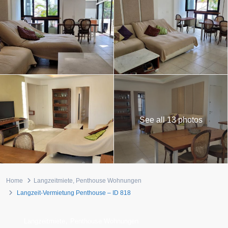
See all 13 photos
Home
Langzeitmiete
,
Penthouse Wohnungen
Langzeit-Vermietung Penthouse – ID 818
,
Langzeitmiete
Penthouse Wohnungen