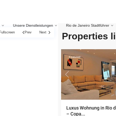
Unsere Dienstleistungen
Rio de Janeiro Stadtführer
Copacabana
,
Rio
Fullscreen
Prev
Next
Properties l
de
20
Janeiro
Featured
Previous
Luxus Wohnung in Rio d
– Copa...