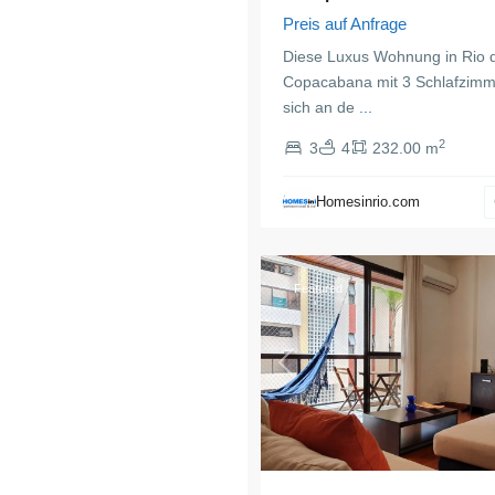
Preis auf Anfrage
Diese Luxus Wohnung in Rio d
Copacabana mit 3 Schlafzimm
sich an de
...
2
3
4
232.00 m
Botafogo
,
Rio
Homesinrio.com
de
18
Janeiro
Featured
Previous