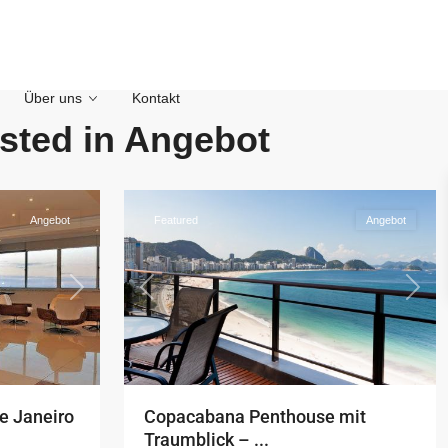
Über uns
Kontakt
Copacabana
,
Rio
isted in Angebot
de
17
Janeiro
Angebot
Featured
Angebot
Next
Previous
Next
e Janeiro
Copacabana Penthouse mit
Traumblick – ...