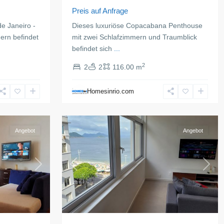
Preis auf Anfrage
e Janeiro -
Dieses luxuriöse Copacabana Penthouse
ern befindet
mit zwei Schlafzimmern und Traumblick
befindet sich
...
2
2
2
116.00 m
Copacabana
,
Rio
Homesinrio.com
de
16
Janeiro
Angebot
Angebot
Next
Previous
Next