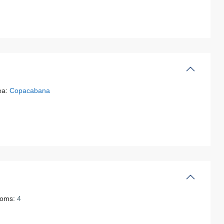
ea:
Copacabana
oms:
4