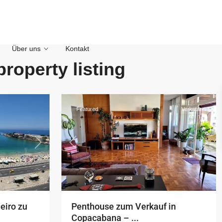
Über uns
Kontakt
Copacabana
,
Rio
property listing
de
25
Janeiro
Featured
Verkauft
Next
Previous
Next
eiro zu
Penthouse zum Verkauf in
Copacabana – ...