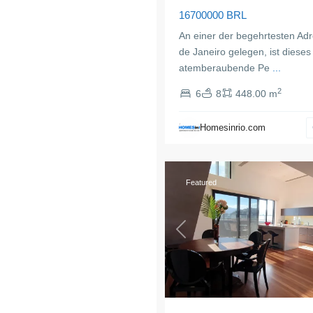
16700000 BRL
An einer der begehrtesten Adr
de Janeiro gelegen, ist dieses
atemberaubende Pe
...
2
6
8
448.00 m
Copacabana
,
Rio
Homesinrio.com
de
17
Janeiro
Featured
Previous