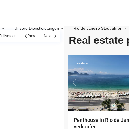
Unsere Dienstleistungen
Rio de Janeiro Stadtführer
Copacabana
,
Rio
Fullscreen
Prev
Next
Real estate 
de
16
Janeiro
Featured
Previous
Penthouse in Rio de Jan
verkaufen