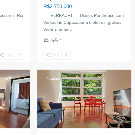
R$2.750.000
essen in Rio
---- VERKAUFT---- Dieses Penthouse zum
Verkauf in Copacabana bietet ein großes
Wohnzimmer
...
4
4
Copacabana
,
Rio
de
15
Janeiro
Featured
Next
Previous
Next